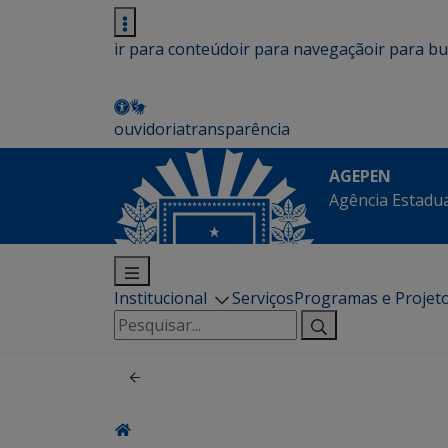
ir para conteúdo
ir para navegação
ir para b
ouvidoria
transparência
AGEPEN
Agência Estadua
Institucional
Serviços
Programas e Projet
Pesquisar
por: