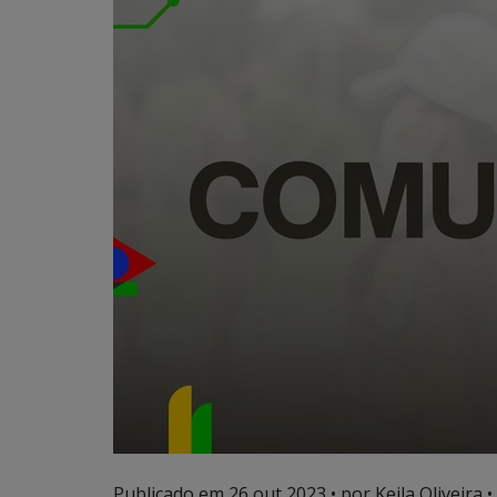
Publicado em
26 out 2023
• por Keila Oliveira •