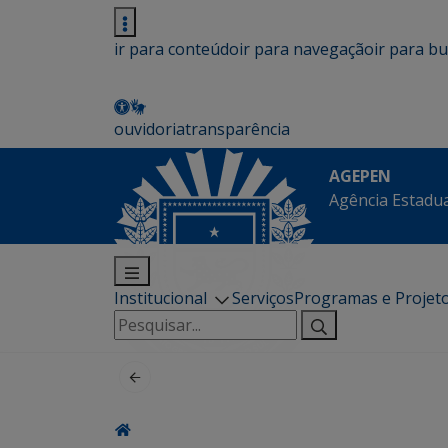
ir para conteúdo
ir para navegação
ir para b
ouvidoria
transparência
AGEPEN
Agência Estadua
Institucional
Serviços
Programas e Projet
Pesquisar
por: