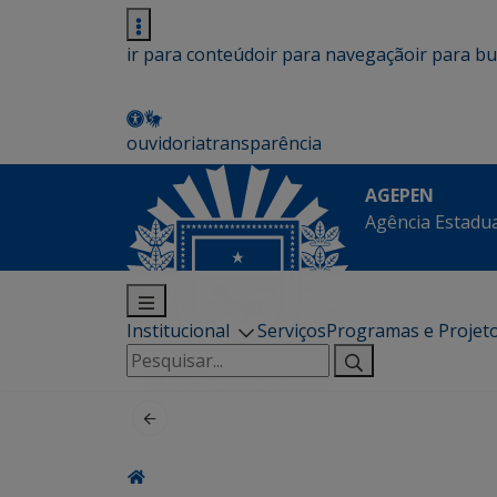
ir para conteúdo
ir para navegação
ir para b
ouvidoria
transparência
AGEPEN
Agência Estadua
Institucional
Serviços
Programas e Projet
Pesquisar
por: