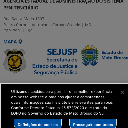
AGÊNCIA ESTADUAL DE ADMINISTRAÇÃO DO SISTEMA
PENITENCIÁRIO
Rua Santa Maria 1307
Bairro Coronel Antonino - Campo Grande | MS
CEP: 79011-190
MAPA
SETDIG | Secretaria-
Executiva de
Utilizamos cookies para permitir uma melhor experiência
Transformação Digital
em nosso website e para nos ajudar a compreender
quais informações são mais úteis e relevantes para você.
Conforme Decreto Estadual 15.572/2020 que trata da
get_footer();
LGPD no Governo do Estado de Mato Grosso do Sul.
Definições de cookies
Prosseguir com todos