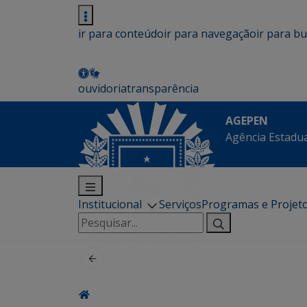
ir para conteúdo
ir para navegação
ir para b
ouvidoria
transparência
AGEPEN
Agência Estadua
Institucional
Serviços
Programas e Projet
Pesquisar
por: