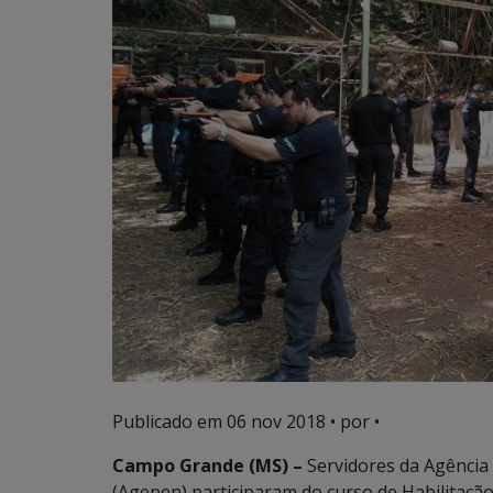
Publicado em
06 nov 2018
• por •
Campo Grande (MS) –
Servidores da Agência 
(Agepen) participaram do curso de Habilitação