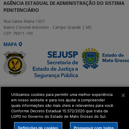
AGÊNCIA ESTADUAL DE ADMINISTRAÇÃO DO SISTEMA
PENITENCIÁRIO
Rua Santa Maria 1307
Bairro Coronel Antonino - Campo Grande | MS
CEP: 79011-190
MAPA
SETDIG | Secretaria-
Executiva de
Utilizamos cookies para permitir uma melhor experiência
Transformação Digital
em nosso website e para nos ajudar a compreender
quais informações são mais úteis e relevantes para você.
Conforme Decreto Estadual 15.572/2020 que trata da
get_footer();
LGPD no Governo do Estado de Mato Grosso do Sul.
Definições de cookies
Prosseguir com todos