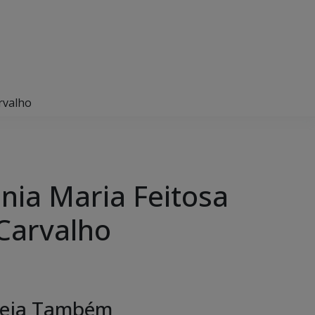
rvalho
ônia Maria Feitosa
 Carvalho
eja Também