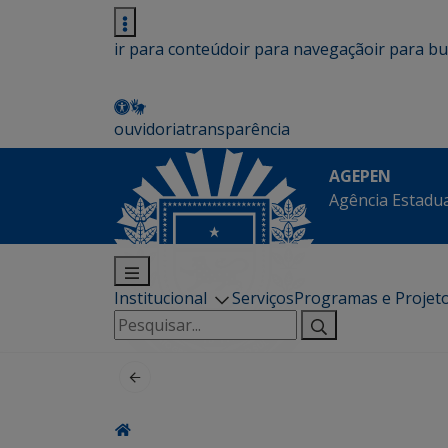
ir para conteúdo
ir para navegação
ir para b
ouvidoria
transparência
AGEPEN
Agência Estadua
Institucional
Serviços
Programas e Projet
Pesquisar
por: