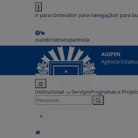
ir para conteúdo
ir para navegação
ir para b
ouvidoria
transparência
AGEPEN
Agência Estadua
Institucional
Serviços
Programas e Projet
Pesquisar
por: