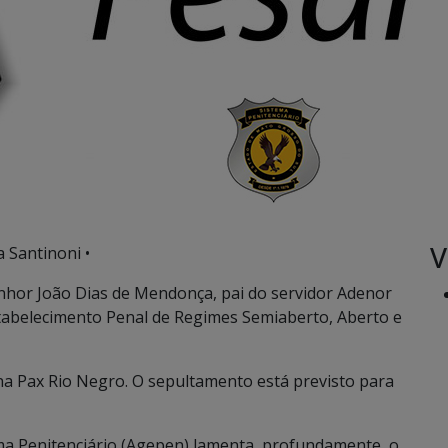
V
a Santinoni •
hor João Dias de Mendonça, pai do servidor Adenor
tabelecimento Penal de Regimes Semiaberto, Aberto e
 na Pax Rio Negro. O sepultamento está previsto para
ma Penitenciário (Agepen) lamenta, profundamente, o