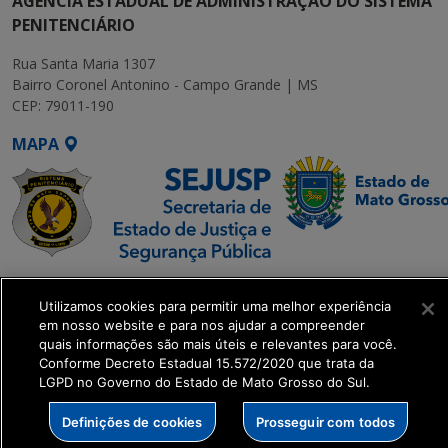
AGÊNCIA ESTADUAL DE ADMINISTRAÇÃO DO SISTEMA
PENITENCIÁRIO
Rua Santa Maria 1307
Bairro Coronel Antonino - Campo Grande | MS
CEP: 79011-190
MAPA
SETDIG | Secretaria-
Utilizamos cookies para permitir uma melhor experiência
Executiva de
em nosso website e para nos ajudar a compreender
Transformação Digital
quais informações são mais úteis e relevantes para você.
Conforme Decreto Estadual 15.572/2020 que trata da
LGPD no Governo do Estado de Mato Grosso do Sul.
get_footer();
Definições de cookies
Prosseguir com todos