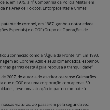
de e, em 1975, a 4ª Companhia da Polícia Militar em
zada na Área de Tóxicos, Entorpecentes e Crimes
a patente de coronel, em 1987, ganhou notoriedade
ões Especiais) e o GOF (Grupo de Operações de
F ficou conhecido como a “Águia da Fronteira”. Em 1993,
enagem ao Coronel Adib e seus comandados, espalhou
: “nas garras desta águia repousa a tranquilidade”.
”, de 2007, de autoria do escritor cearense Guimarães
onta que o GOF era uma corporação com apenas 50
iculdades, teve uma atuação ímpar no combate à
e nossas viaturas, ao passarem pela segunda vez