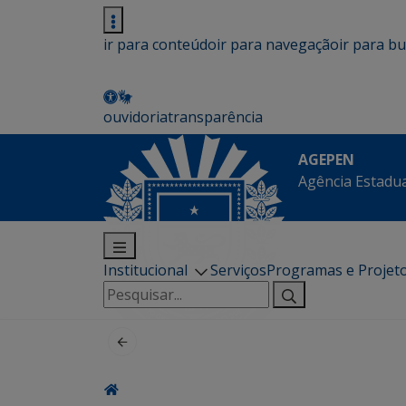
ir para conteúdo
ir para navegação
ir para b
ouvidoria
transparência
AGEPEN
Agência Estadua
Institucional
Serviços
Programas e Projet
Pesquisar
por: