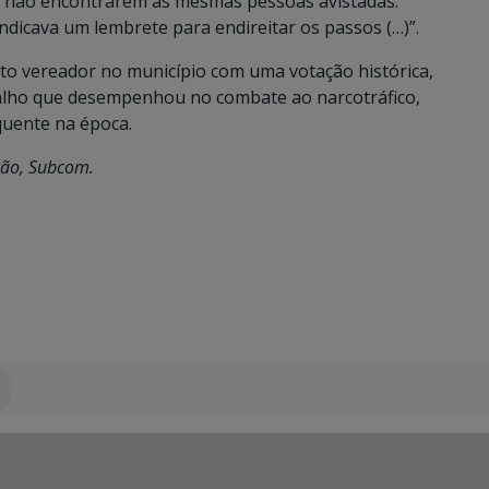
já não encontrarem as mesmas pessoas avistadas.
dicava um lembrete para endireitar os passos (…)”.
eito vereador no município com uma votação histórica,
alho que desempenhou no combate ao narcotráfico,
quente na época.
ção, Subcom.