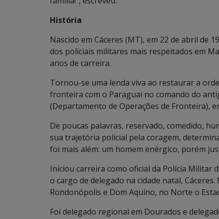
família!”, escreveu.
História
Nascido em Cáceres (MT), em 22 de abril de 1
dos policiais militares mais respeitados em 
anos de carreira.
Tornou-se uma lenda viva ao restaurar a ordem
fronteira com o Paraguai no comando do anti
(Departamento de Operações de Fronteira), e
De poucas palavras, reservado, comedido, hum
sua trajetória policial pela coragem, determin
foi mais além: um homem enérgico, porém just
Iniciou carreira como oficial da Polícia Milit
o cargo de delegado na cidade natal, Cácer
Rondonópolis e Dom Aquino, no Norte o Estado
Foi delegado regional em Dourados e delega