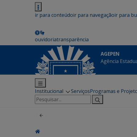
ir para conteúdo
ir para navegação
ir para b
ouvidoria
transparência
AGEPEN
Agência Estadua
Institucional
Serviços
Programas e Projet
Pesquisar
por: