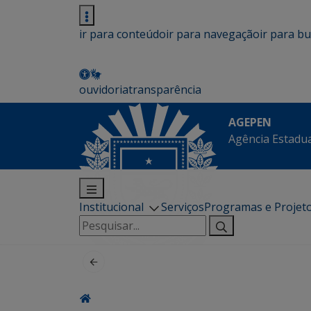
ir para conteúdo
ir para navegação
ir para b
ouvidoria
transparência
AGEPEN
Agência Estadua
Institucional
Serviços
Programas e Projet
Pesquisar
por: