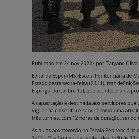
Publicado em
24 nov 2023
• por Tatyane Olivei
Edital da Espen/MS (Escola Penitenciária de Ma
Estado desta sexta-feira (24.11), traz defini
Espingarda Calibre 12), que acontecerá na p
A capacitação é destinada aos servidores que
Vigilância e Escolta) e servirá como uma atual
três turmas, com 12 horas de duração, sendo 
As aulas acontecerão na Escola Penitenciária
1512 – Vila Gomes, na capital, das 7h30 às 19h