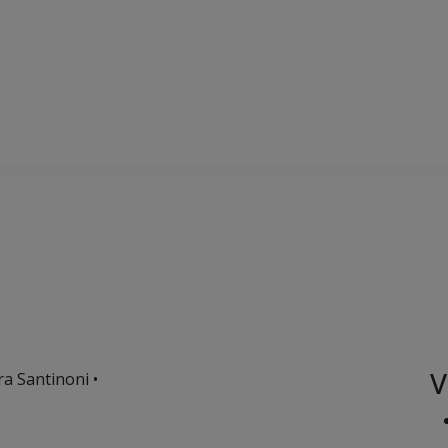
V
ra Santinoni •