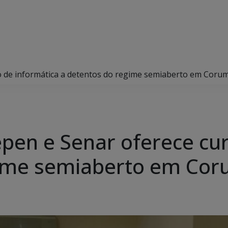
so de informática a detentos do regime semiaberto em Coru
epen e Senar oferece cu
gime semiaberto em Co