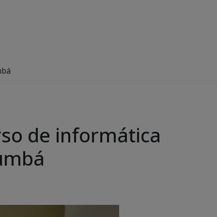
mbá
rso de informática
rumbá