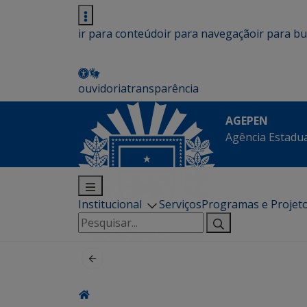
ir para conteúdo
ir para navegação
ir para b
ouvidoria
transparência
AGEPEN
Agência Estadua
Institucional
Serviços
Programas e Projet
Pesquisar
por: