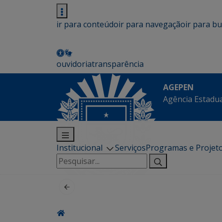
ir para conteúdo
ir para navegação
ir para b
ouvidoria
transparência
AGEPEN
Agência Estadua
Institucional
Serviços
Programas e Projet
Pesquisar
por: