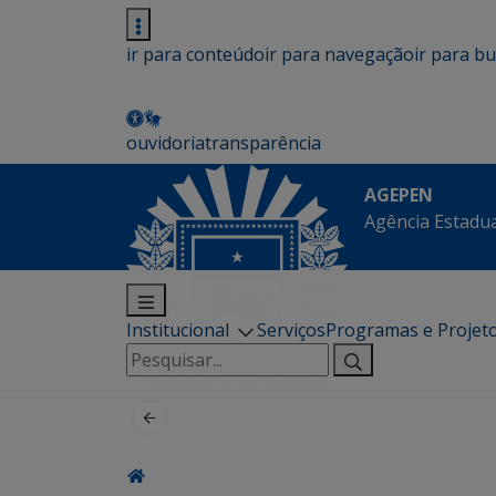
ir para conteúdo
ir para navegação
ir para b
ouvidoria
transparência
AGEPEN
Agência Estadua
Institucional
Serviços
Programas e Projet
Pesquisar
por: