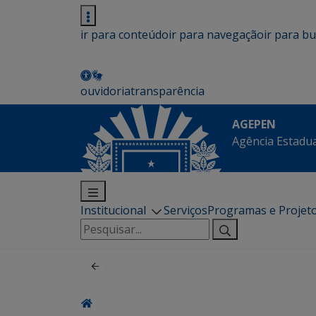
ir para conteúdo
ir para navegação
ir para b
ouvidoria
transparência
AGEPEN
Agência Estadua
Institucional
Serviços
Programas e Projet
Pesquisar
por: