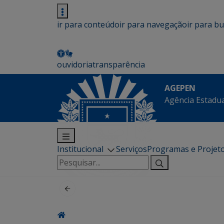
ir para conteúdo
ir para navegação
ir para b
ouvidoria
transparência
AGEPEN
Agência Estadua
Institucional
Serviços
Programas e Projet
Pesquisar
por: