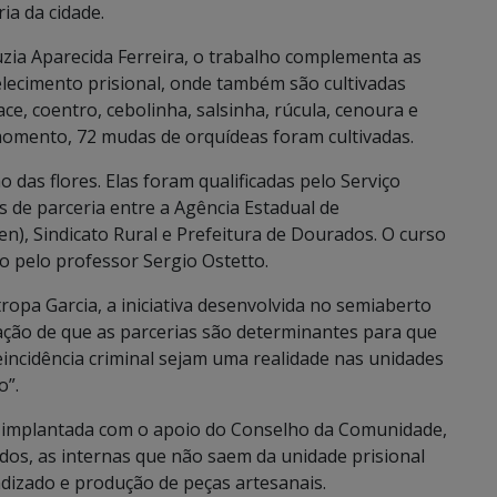
ia da cidade.
uzia Aparecida Ferreira, o trabalho complementa as
elecimento prisional, onde também são cultivadas
ce, coentro, cebolinha, salsinha, rúcula, cenoura e
 momento, 72 mudas de orquídeas foram cultivadas.
das flores. Elas foram qualificadas pelo Serviço
s de parceria entre a Agência Estadual de
n), Sindicato Rural e Prefeitura de Dourados. O curso
do pelo professor Sergio Ostetto.
ropa Garcia, a iniciativa desenvolvida no semiaberto
ão de que as parcerias são determinantes para que
reincidência criminal sejam uma realidade nas unidades
o”.
ta implantada com o apoio do Conselho da Comunidade,
ados, as internas que não saem da unidade prisional
ndizado e produção de peças artesanais.