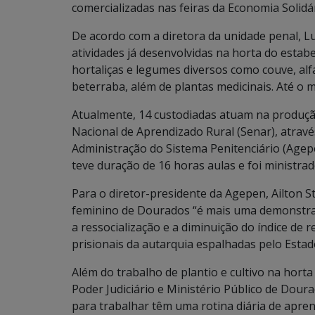
comercializadas nas feiras da Economia Solidár
De acordo com a diretora da unidade penal, L
atividades já desenvolvidas na horta do estab
hortaliças e legumes diversos como couve, alfa
beterraba, além de plantas medicinais. Até o
Atualmente, 14 custodiadas atuam na produção 
Nacional de Aprendizado Rural (Senar), atravé
Administração do Sistema Penitenciário (Agepe
teve duração de 16 horas aulas e foi ministra
Para o diretor-presidente da Agepen, Ailton St
feminino de Dourados “é mais uma demonstraç
a ressocialização e a diminuição do índice de 
prisionais da autarquia espalhadas pelo Estad
Além do trabalho de plantio e cultivo na hor
Poder Judiciário e Ministério Público de Dour
para trabalhar têm uma rotina diária de apre