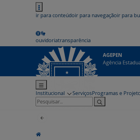
ir para conteúdo
ir para navegação
ir para b
ouvidoria
transparência
AGEPEN
Agência Estadua
Institucional
Serviços
Programas e Projet
Pesquisar
por: