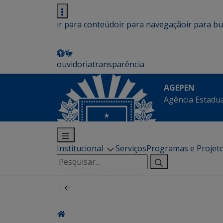
ir para conteúdo
ir para navegação
ir para b
ouvidoria
transparência
AGEPEN
Agência Estadua
Institucional
Serviços
Programas e Projet
Pesquisar
por: