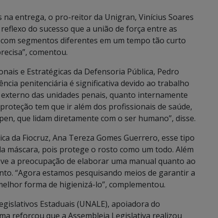
a entrega, o pro-reitor da Unigran, Vinícius Soares
reflexo do sucesso que a união de força entre as
eto com segmentos diferentes em um tempo tão curto
precisa”, comentou.
onais e Estratégicas da Defensoria Pública, Pedro
ncia penitenciária é significativa devido ao trabalho
o externo das unidades penais, quanto internamente
proteção tem que ir além dos profissionais de saúde,
pen, que lidam diretamente com o ser humano”, disse.
ca da Fiocruz, Ana Tereza Gomes Guerrero, esse tipo
a máscara, pois protege o rosto como um todo. Além
teve a preocupação de elaborar uma manual quanto ao
ento. “Agora estamos pesquisando meios de garantir a
melhor forma de higienizá-lo”, complementou.
gislativos Estaduais (UNALE), apoiadora do
ma reforçou que a Assembleia Legislativa realizou