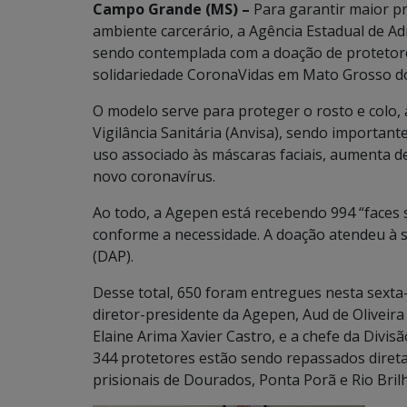
Campo Grande (MS) –
Para garantir maior p
ambiente carcerário, a Agência Estadual de Ad
sendo contemplada com a doação de protetores f
solidariedade CoronaVidas em Mato Grosso do
O modelo serve para proteger o rosto e colo,
Vigilância Sanitária (Anvisa), sendo important
uso associado às máscaras faciais, aumenta de 
novo coronavírus.
Ao todo, a Agepen está recebendo 994 “faces s
conforme a necessidade. A doação atendeu à sol
(DAP).
Desse total, 650 foram entregues nesta sexta-
diretor-presidente da Agepen, Aud de Oliveir
Elaine Arima Xavier Castro, e a chefe da Divisã
344 protetores estão sendo repassados direta
prisionais de Dourados, Ponta Porã e Rio Bril