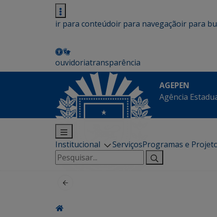
ir para conteúdo
ir para navegação
ir para b
ouvidoria
transparência
AGEPEN
Agência Estadua
Institucional
Serviços
Programas e Projet
Pesquisar
por: