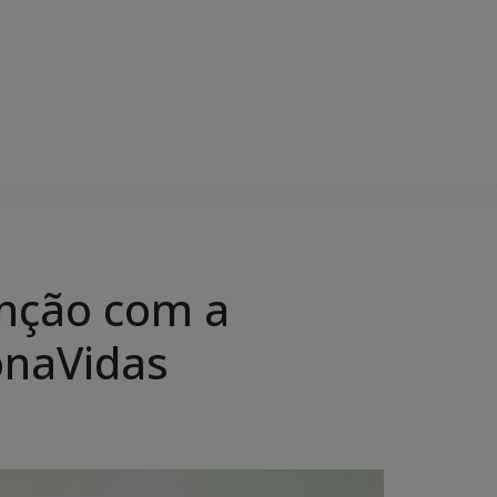
enção com a
onaVidas