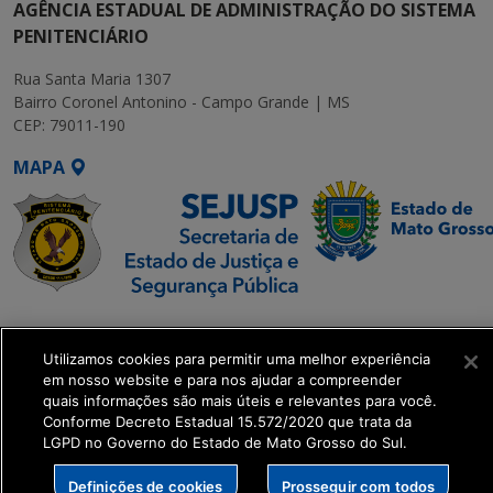
AGÊNCIA ESTADUAL DE ADMINISTRAÇÃO DO SISTEMA
PENITENCIÁRIO
Rua Santa Maria 1307
Bairro Coronel Antonino - Campo Grande | MS
CEP: 79011-190
MAPA
SETDIG | Secretaria-
Executiva de
Utilizamos cookies para permitir uma melhor experiência
Transformação Digital
em nosso website e para nos ajudar a compreender
quais informações são mais úteis e relevantes para você.
Conforme Decreto Estadual 15.572/2020 que trata da
get_footer();
LGPD no Governo do Estado de Mato Grosso do Sul.
Definições de cookies
Prosseguir com todos