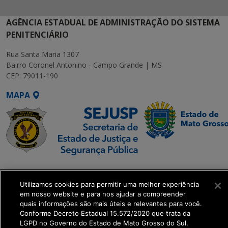
AGÊNCIA ESTADUAL DE ADMINISTRAÇÃO DO SISTEMA
PENITENCIÁRIO
Rua Santa Maria 1307
Bairro Coronel Antonino - Campo Grande | MS
CEP: 79011-190
MAPA
SETDIG | Secretaria-
Executiva de
Utilizamos cookies para permitir uma melhor experiência
Transformação Digital
em nosso website e para nos ajudar a compreender
quais informações são mais úteis e relevantes para você.
Conforme Decreto Estadual 15.572/2020 que trata da
get_footer();
LGPD no Governo do Estado de Mato Grosso do Sul.