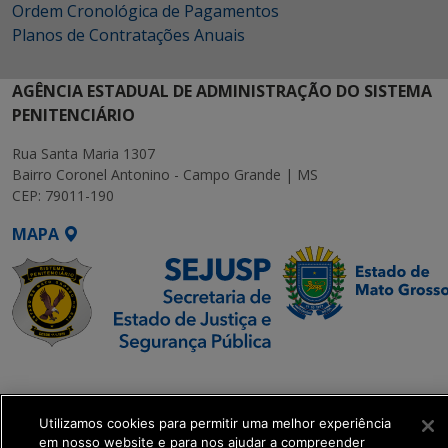
Ordem Cronológica de Pagamentos
Planos de Contratações Anuais
AGÊNCIA ESTADUAL DE ADMINISTRAÇÃO DO SISTEMA
PENITENCIÁRIO
Rua Santa Maria 1307
Bairro Coronel Antonino - Campo Grande | MS
CEP: 79011-190
MAPA
SETDIG | Secretaria-
Executiva de
Transformação Digital
Utilizamos cookies para permitir uma melhor experiência
em nosso website e para nos ajudar a compreender