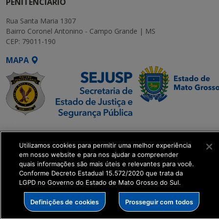
PENITENCIÁRIO
Rua Santa Maria 1307
Bairro Coronel Antonino - Campo Grande | MS
CEP: 79011-190
MAPA
SETDIG | Secretaria-
Executiva de
Utilizamos cookies para permitir uma melhor experiência
Transformação Digital
em nosso website e para nos ajudar a compreender
quais informações são mais úteis e relevantes para você.
Conforme Decreto Estadual 15.572/2020 que trata da
get_footer();
LGPD no Governo do Estado de Mato Grosso do Sul.
Definições de cookies
Prosseguir com todos