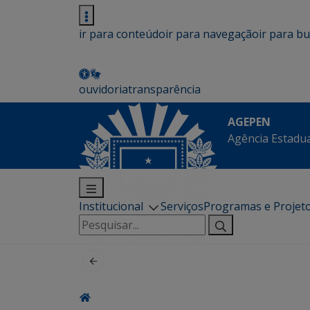
ir para conteúdo
ir para navegação
ir para b
ouvidoria
transparência
AGEPEN
Agência Estadua
Institucional
Serviços
Programas e Projet
Pesquisar
por: