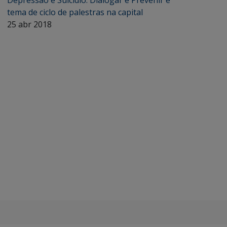
Depressão e Suicídio: Dialogar e Prevenir é
tema de ciclo de palestras na capital
25 abr 2018