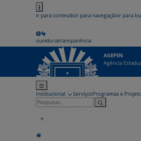
ir para conteúdo
ir para navegação
ir para b
ouvidoria
transparência
AGEPEN
Agência Estadua
Institucional
Serviços
Programas e Projet
Pesquisar
por: