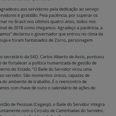
gradeceu aos servidores pela dedicação ao serviço
rvidores é gratidão. Pela paciência, por superar os
rnar no Brasil nos últimos quatro anos, todos nós
final de 2018 como chegamos. Agradeço a paciência, a
eramos” declarou o governador que entrou no clima da
buja e foram fantasiados de Zorro, personagem
 o secretário da SAD, Carlos Alberto de Assis, pontuou
de fortalecer a política humanizada de gestão de
erno do Estado. “O Baile do Servidor virou uma
sso servidor. São momentos únicos, capazes de
ra do ambiente de trabalho. É o reencontro de
chamos com chave de ouro o calendário de ações de
stão de Pessoas (Cegesp), o Baile do Servidor integra
 juntamente com o Circuito de Caminhadas do Servidor,