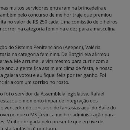
 mas muitos servidores entraram na brincadeira e
 também pelo concurso de melhor traje que premiou
ita no valor de R$ 250 cada. Uma comissão de olheiros
ncorrer na categoria feminina e dez para a masculina.
ção do Sistema Penitenciário (Agepen), Valéria
sia na categoria feminina. De Batgirl ela afirmou
perava. Me arrumei, e vim mesmo para curtir com a
 ano, a gente fica assim em clima de festa, e nosso
 galera votou e eu fiquei feliz por ter ganho. Foi
nciária com um sorriso no rosto.
foi o servidor da Assembleia legislativa, Rafael
destacou o momento ímpar de integração dos
r o vencedor do concurso de fantasias aqui do Baile do
Governo que o MS já viu, a melhor administração para
es. Muito obrigada pelo presente que eu tive de
 festa fantástica” pontuou.