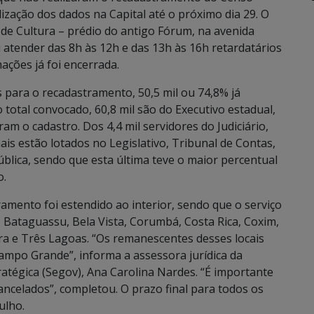
lização dos dados na Capital até o próximo dia 29. O
de Cultura – prédio do antigo Fórum, na avenida
i atender das 8h às 12h e das 13h às 16h retardatários
mações já foi encerrada.
 para o recadastramento, 50,5 mil ou 74,8% já
otal convocado, 60,8 mil são do Executivo estadual,
am o cadastro. Dos 4,4 mil servidores do Judiciário,
ais estão lotados no Legislativo, Tribunal de Contas,
ública, sendo que esta última teve o maior percentual
o.
ramento foi estendido ao interior, sendo que o serviço
, Bataguassu, Bela Vista, Corumbá, Costa Rica, Coxim,
ora e Três Lagoas. “Os remanescentes desses locais
mpo Grande”, informa a assessora jurídica da
atégica (Segov), Ana Carolina Nardes. “É importante
cancelados”, completou. O prazo final para todos os
ulho.