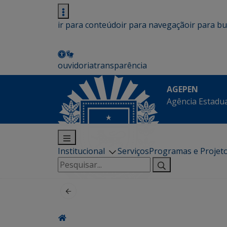
ir para conteúdo
ir para navegação
ir para b
ouvidoria
transparência
AGEPEN
Agência Estadua
Institucional
Serviços
Programas e Projet
Pesquisar
por: