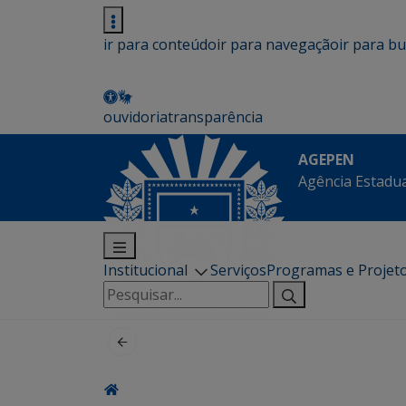
ir para conteúdo
ir para navegação
ir para b
ouvidoria
transparência
AGEPEN
Agência Estadua
Institucional
Serviços
Programas e Projet
Pesquisar
por: