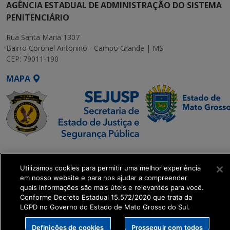
AGÊNCIA ESTADUAL DE ADMINISTRAÇÃO DO SISTEMA
PENITENCIÁRIO
Rua Santa Maria 1307
Bairro Coronel Antonino - Campo Grande | MS
CEP: 79011-190
MAPA
SETDIG | Secretaria-
Executiva de
Utilizamos cookies para permitir uma melhor experiência
Transformação Digital
em nosso website e para nos ajudar a compreender
quais informações são mais úteis e relevantes para você.
Conforme Decreto Estadual 15.572/2020 que trata da
get_footer();
LGPD no Governo do Estado de Mato Grosso do Sul.
Definições de cookies
Prosseguir com todos