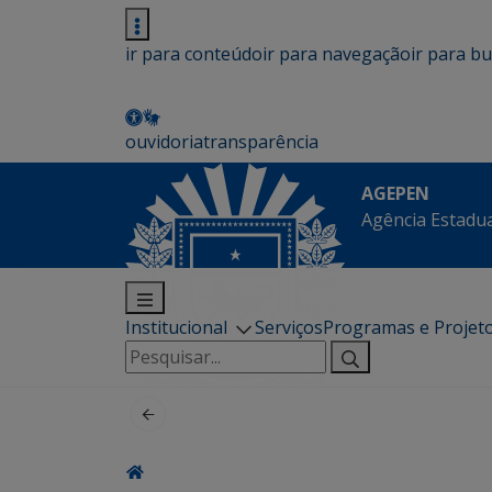
ir para conteúdo
ir para navegação
ir para b
ouvidoria
transparência
AGEPEN
Agência Estadua
Institucional
Serviços
Programas e Projet
Pesquisar
por: