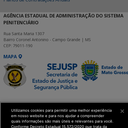
AGÊNCIA ESTADUAL DE ADMINISTRAÇÃO DO SISTEMA
PENITENCIÁRIO
Rua Santa Maria 1307
Bairro Coronel Antonino - Campo Grande | MS
CEP: 79011-190
MAPA
SETDIG | Secretaria-
Executiva de
Transformação Digital
Utilizamos cookies para permitir uma melhor experiência
em nosso website e para nos ajudar a compreender
quais informações são mais úteis e relevantes para você.
get_footer();
Conforme Decreto Estadual 15.572/2020 que trata da