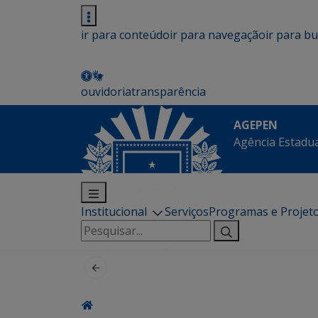
ir para conteúdo
ir para navegação
ir para b
ouvidoria
transparência
AGEPEN
Agência Estadua
Institucional
Serviços
Programas e Projet
Pesquisar
por: