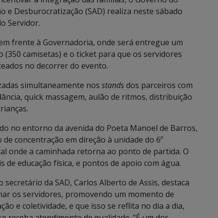
ão e Desburocratização (SAD) realiza neste sábado
do Servidor.
 em frente à Governadoria, onde será entregue um
o (350 camisetas) e o ticket para que os servidores
eados no decorrer do evento.
lizadas simultaneamente nos
stands
dos parceiros com
dância, quick massagem, aulão de ritmos, distribuição
rianças.
rido no entorno da avenida do Poeta Manoel de Barros,
 de concentração em direção à unidade do 6º
al onde a caminhada retorna ao ponto de partida. O
is de educação física, e pontos de apoio com água.
 secretário da SAD, Carlos Alberto de Assis, destaca
imar os servidores, promovendo um momento de
o e coletividade, e que isso se reflita no dia a dia,
e receba atendimento de qualidade. “É um dos