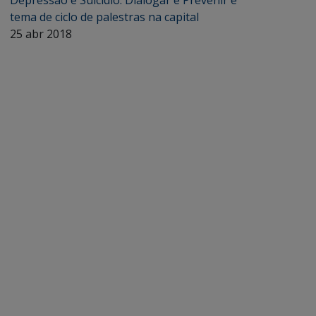
Depressão e Suicídio: Dialogar e Prevenir é
tema de ciclo de palestras na capital
25 abr 2018