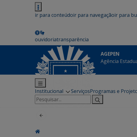
ir para conteúdo
ir para navegação
ir para b
ouvidoria
transparência
AGEPEN
Agência Estadua
Institucional
Serviços
Programas e Projet
Pesquisar
por: