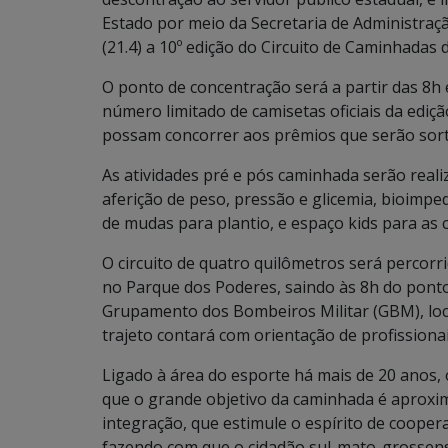
Estado por meio da Secretaria de Administraç
(21.4) a 10º edição do Circuito de Caminhadas 
O ponto de concentração será a partir das 8h
número limitado de camisetas oficiais da ediçã
possam concorrer aos prêmios que serão sort
As atividades pré e pós caminhada serão rea
aferição de peso, pressão e glicemia, bioimpe
de mudas para plantio, e espaço kids para as c
O circuito de quatro quilômetros será percor
no Parque dos Poderes, saindo às 8h do ponto
Grupamento dos Bombeiros Militar (GBM), loc
trajeto contará com orientação de profissiona
Ligado à área do esporte há mais de 20 anos, o
que o grande objetivo da caminhada é aprox
integração, que estimule o espírito de cooperaçã
fazendo com que o cidadão sul-mato-grossens