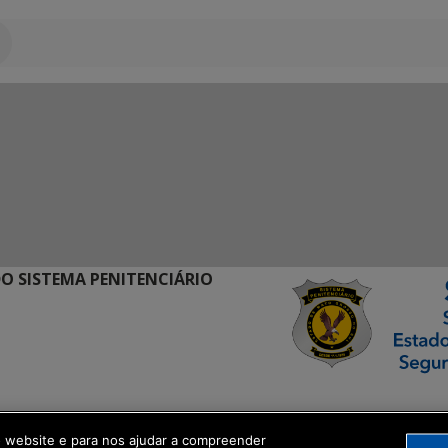
O SISTEMA PENITENCIÁRIO
ormação Digital
o website e para nos ajudar a compreender