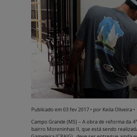
Publicado em
03 fev 2017
• por Keila Oliveira •
Campo Grande (MS) – A obra de reforma da 4ª 
bairro Moreninhas II, que está sendo realizad
Gameleira (CPAIG), deve ser entregue ainda e