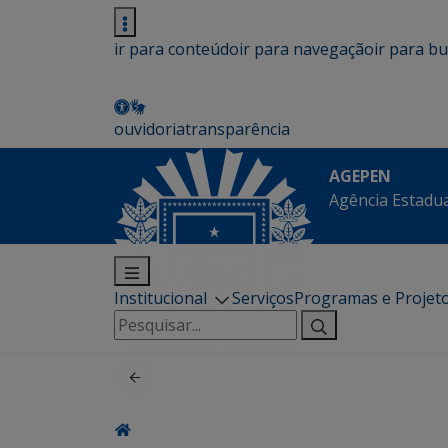
ir para conteúdo
ir para navegação
ir para b
ouvidoria
transparência
AGEPEN
Agência Estadua
Institucional
Serviços
Programas e Projet
Pesquisar
por: