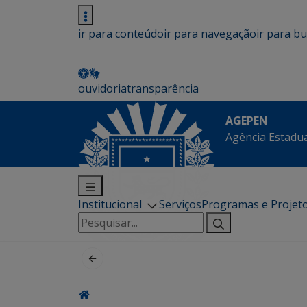
ir para conteúdo
ir para navegação
ir para b
ouvidoria
transparência
AGEPEN
Agência Estadua
Institucional
Serviços
Programas e Projet
Pesquisar
por: