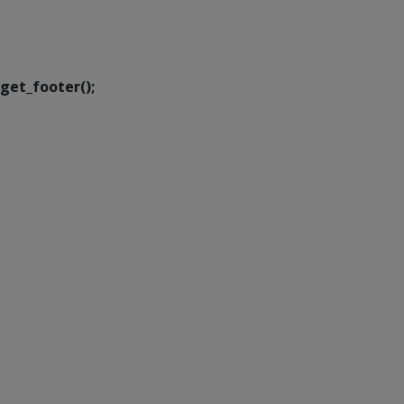
Executiva de
Transformação Digital
get_footer();