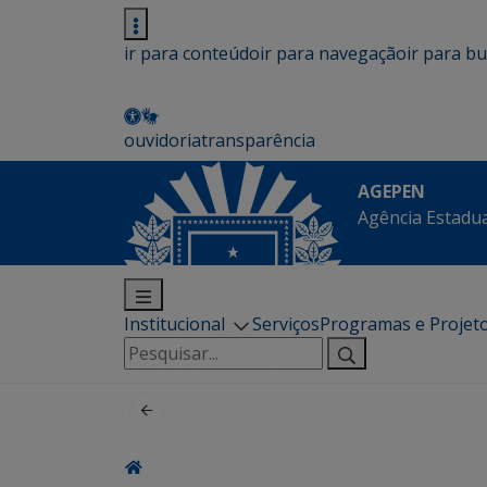
ir para conteúdo
ir para navegação
ir para b
ouvidoria
transparência
AGEPEN
Agência Estadua
Institucional
Serviços
Programas e Projet
Pesquisar
por: