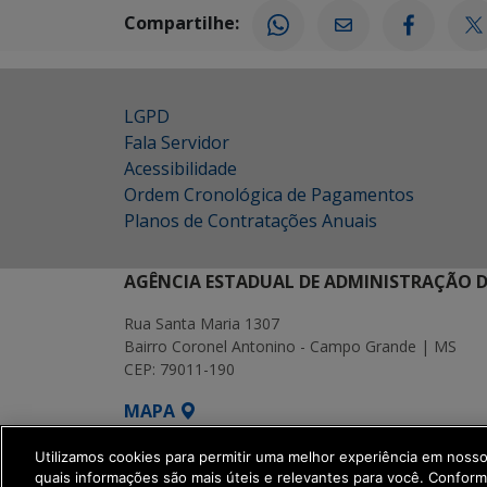
Compartilhe:
LGPD
Fala Servidor
Acessibilidade
Ordem Cronológica de Pagamentos
Planos de Contratações Anuais
AGÊNCIA ESTADUAL DE ADMINISTRAÇÃO D
Rua Santa Maria 1307
Bairro Coronel Antonino - Campo Grande | MS
CEP: 79011-190
MAPA
SETDIG | Secretaria-Executiva de Transf
Utilizamos cookies para permitir uma melhor experiência em noss
quais informações são mais úteis e relevantes para você. Confor