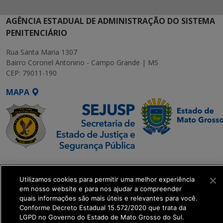
AGÊNCIA ESTADUAL DE ADMINISTRAÇÃO DO SISTEMA
PENITENCIÁRIO
Rua Santa Maria 1307
Bairro Coronel Antonino - Campo Grande | MS
CEP: 79011-190
MAPA
SETDIG | Secretaria-
Executiva de
Utilizamos cookies para permitir uma melhor experiência
Transformação Digital
em nosso website e para nos ajudar a compreender
quais informações são mais úteis e relevantes para você.
Conforme Decreto Estadual 15.572/2020 que trata da
get_footer();
LGPD no Governo do Estado de Mato Grosso do Sul.