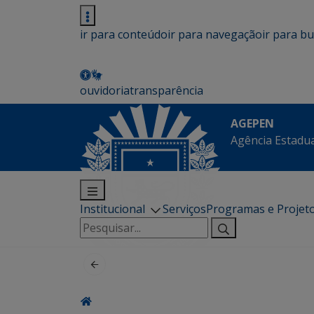
ir para conteúdo
ir para navegação
ir para b
ouvidoria
transparência
AGEPEN
Agência Estadua
Institucional
Serviços
Programas e Projet
Pesquisar
por: