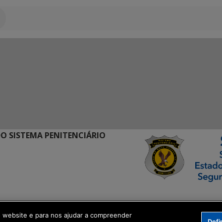
O SISTEMA PENITENCIÁRIO
ormação Digital
o website e para nos ajudar a compreender
Defi