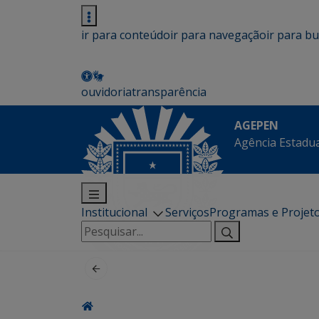
ir para conteúdo
ir para navegação
ir para b
ouvidoria
transparência
AGEPEN
Agência Estadua
Institucional
Serviços
Programas e Projet
Pesquisar
por: