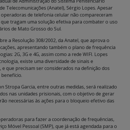
stadual de Administração do Sistema Penitenciário
 de Telecomunicações (Anatel), Sérgio Lopes. Apesar
s operadoras de telefonia celular não compareceram
as que tragam uma solução efetiva para combater o uso
iários de Mato Grosso do Sul.
obre a Resolução 308/2002, da Anatel, que aprova o
icações, apresentando também o plano de frequência
ogias: 2G, 3G e 4G, assim como a rede WIFI. Lopes
cnologia, existe uma diversidade de sinais e
l, e que precisam ser considerados na definição dos
 benefício.
n Stropa Garcia, entre outras medidas, será realizado
s nas unidades prisionais, com o objetivo de gerar
erão necessárias às ações para o bloqueio efetivo das
peradoras para fazer a coordenação de frequências,
iço Móvel Pessoal (SMP), que já está agendada para o