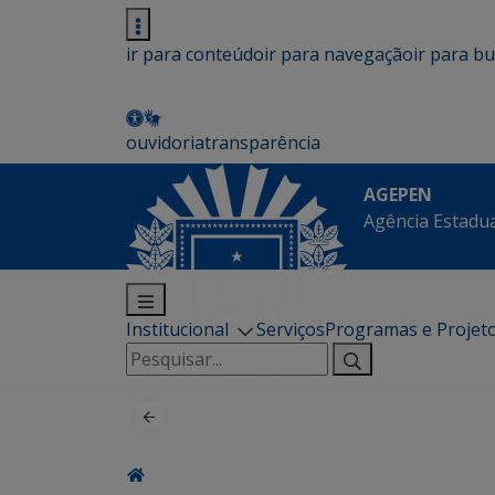
ir para conteúdo
ir para navegação
ir para b
ouvidoria
transparência
AGEPEN
Agência Estadua
Institucional
Serviços
Programas e Projet
Pesquisar
por: