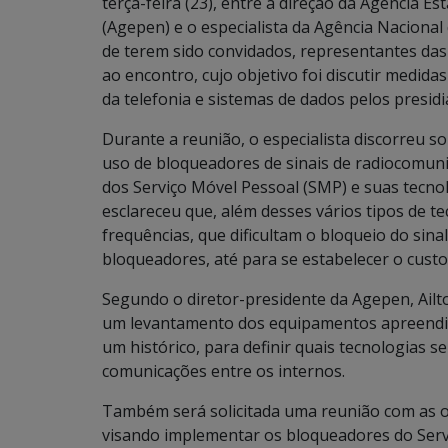
terça-feira (23), entre a direção da Agência E
(Agepen) e o especialista da Agência Nacional
de terem sido convidados, representantes da
ao encontro, cujo objetivo foi discutir medid
da telefonia e sistemas de dados pelos presid
Durante a reunião, o especialista discorreu s
uso de bloqueadores de sinais de radiocomun
dos Serviço Móvel Pessoal (SMP) e suas tecnol
esclareceu que, além desses vários tipos de te
frequências, que dificultam o bloqueio do sina
bloqueadores, até para se estabelecer o custo
Segundo o diretor-presidente da Agepen, Ailto
um levantamento dos equipamentos apreendido
um histórico, para definir quais tecnologias s
comunicações entre os internos.
Também será solicitada uma reunião com as o
visando implementar os bloqueadores do Serv