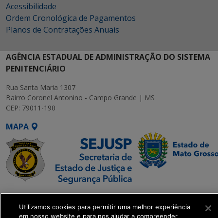
Acessibilidade
Ordem Cronológica de Pagamentos
Planos de Contratações Anuais
AGÊNCIA ESTADUAL DE ADMINISTRAÇÃO DO SISTEMA
PENITENCIÁRIO
Rua Santa Maria 1307
Bairro Coronel Antonino - Campo Grande | MS
CEP: 79011-190
MAPA
SETDIG | Secretaria-
Executiva de
Utilizamos cookies para permitir uma melhor experiência
em nosso website e para nos ajudar a compreender