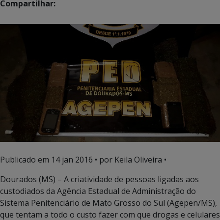
Compartilhar:
Publicado em
14 jan 2016
• por Keila Oliveira •
Dourados (MS) – A criatividade de pessoas ligadas aos
custodiados da Agência Estadual de Administração do
Sistema Penitenciário de Mato Grosso do Sul (Agepen/MS),
que tentam a todo o custo fazer com que drogas e celulares