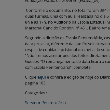
Fundação Escola de Governo (Escolagov).
Conforme o documento, no total foram 394 mat
duas turmas, uma com aula realizada no dia 6
8h e as 17h, no Auditório da Escola Estadual
Marechal Candido Rondon, nº 451, Bairro Amam
Segundo a direção da Escola Penitenciária, cas
data prevista, diferente da que foi selecionado
respectiva unidade prisional ou chefia do seto
“Não iremos aceitar pedidos feitos diretamente
Guedes. “O remanejamento de data ficará a ca
com Escola Penitenciária”, completa.
Clique
aqui
e confira a edição de hoje do Diário
página 103.
Categorias :
Servidor Penitenciário