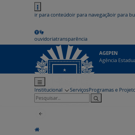
ir para conteúdo
ir para navegação
ir para b
ouvidoria
transparência
AGEPEN
Agência Estadua
Institucional
Serviços
Programas e Projet
Pesquisar
por: