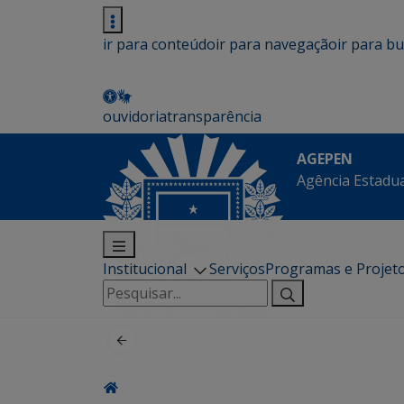
ir para conteúdo
ir para navegação
ir para b
ouvidoria
transparência
AGEPEN
Agência Estadua
Institucional
Serviços
Programas e Projet
Pesquisar
por: