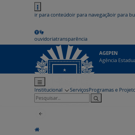
ir para conteúdo
ir para navegação
ir para b
ouvidoria
transparência
AGEPEN
Agência Estadua
Institucional
Serviços
Programas e Projet
Pesquisar
por: