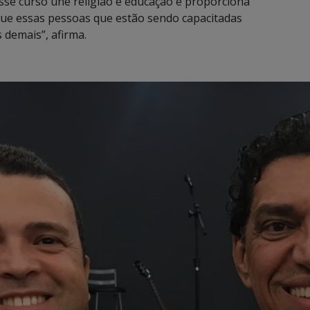
Esse curso une religião e educação e proporciona
que essas pessoas que estão sendo capacitadas
demais”, afirma.