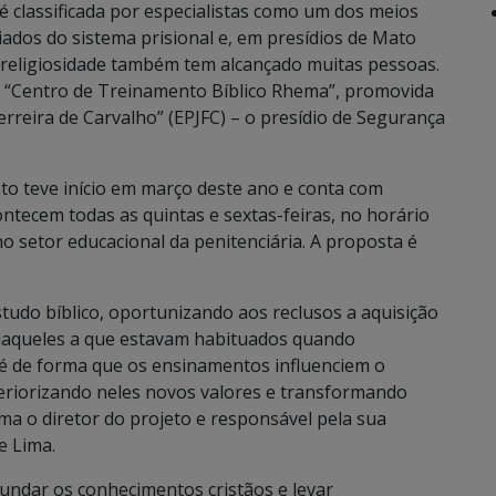
a é classificada por especialistas como um dos meios
iados do sistema prisional e, em presídios de Mato
a religiosidade também tem alcançado muitas pessoas.
 o “Centro de Treinamento Bíblico Rhema”, promovida
erreira de Carvalho” (EPJFC) – o presídio de Segurança
to teve início em março deste ano e conta com
ontecem todas as quintas e sextas-feiras, no horário
no setor educacional da penitenciária. A proposta é
udo bíblico, oportunizando aos reclusos a aquisição
 daqueles a que estavam habituados quando
fé de forma que os ensinamentos influenciem o
riorizando neles novos valores e transformando
rma o diretor do projeto e responsável pela sua
e Lima.
undar os conhecimentos cristãos e levar