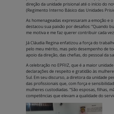
direção da unidade prisional até o início do 
(Regimento Interno Básico das Unidades Prisi
As homenageadas expressaram a emoção e o o
destacou sua paixão por desafios: “Quando bu
me motiva e me faz querer contribuir cada vez
Já Cláudia Regina enfatizou a força do trab
pelo meu mérito, mas pelo desempenho de to
apoio da direção, das chefias, do pessoal da s
A celebração no EPFIIZ, que é a maior unidad
declarações de respeito e gratidão às mulher
Sul. Em seu discurso, a diretora da unidade pen
das profissionais que, com força e sensibilida
mulheres custodiadas. “São esposas, filhas, 
competências que elevam a qualidade do servi