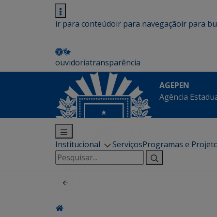
ir para conteúdo
ir para navegação
ir para b
ouvidoria
transparência
AGEPEN
Agência Estadua
Institucional
Serviços
Programas e Projet
Pesquisar
por: