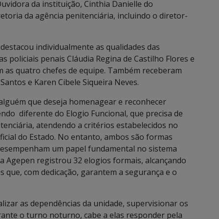
Ouvidora da instituição, Cinthia Danielle do
etoria da agência penitenciária, incluindo o diretor-
, destacou individualmente as qualidades das
oliciais penais Cláudia Regina de Castilho Flores e
am as quatro chefes de equipe. Também receberam
s Santos e Karen Cibele Siqueira Neves.
e alguém que deseja homenagear e reconhecer
ndo diferente do Elogio Funcional, que precisa de
enciária, atendendo a critérios estabelecidos no
Oficial do Estado. No entanto, ambos são formas
e desempenham um papel fundamental no sistema
da Agepen registrou 32 elogios formais, alcançando
ais que, com dedicação, garantem a segurança e o
alizar as dependências da unidade, supervisionar os
rante o turno noturno, cabe a elas responder pela