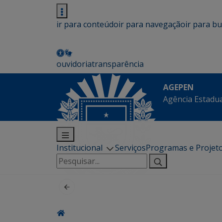
ir para conteúdo
ir para navegação
ir para b
ouvidoria
transparência
AGEPEN
Agência Estadua
Institucional
Serviços
Programas e Projet
Pesquisar
por: