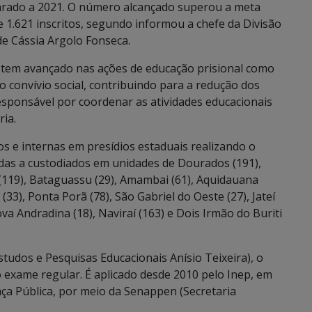
arado a 2021. O número alcançado superou a meta
de 1.621 inscritos, segundo informou a chefe da Divisão
 de Cássia Argolo Fonseca.
o tem avançado nas ações de educação prisional como
o convívio social, contribuindo para a redução dos
a responsável por coordenar as atividades educacionais
ria.
 e internas em presídios estaduais realizando o
adas a custodiados em unidades de Dourados (191),
(119), Bataguassu (29), Amambai (61), Aquidauana
e (33), Ponta Porã (78), São Gabriel do Oeste (27), Jateí
ova Andradina (18), Naviraí (163) e Dois Irmão do Buriti
studos e Pesquisas Educacionais Anísio Teixeira), o
 exame regular. É aplicado desde 2010 pelo Inep, em
nça Pública, por meio da Senappen (Secretaria