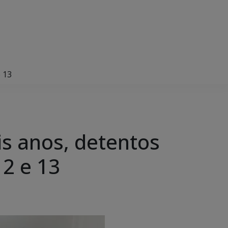
 13
is anos, detentos
2 e 13