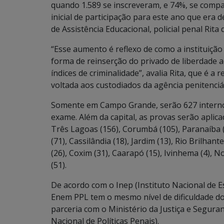
quando 1.589 se inscreveram, e 74%, se comp
inicial de participação para este ano que era 
de Assistência Educacional, policial penal Rita
“Esse aumento é reflexo de como a instituiçã
forma de reinserção do privado de liberdade a
índices de criminalidade”, avalia Rita, que é 
voltada aos custodiados da agência penitenciá
Somente em Campo Grande, serão 627 internos
exame. Além da capital, as provas serão aplic
Três Lagoas (156), Corumbá (105), Paranaíba 
(71), Cassilândia (18), Jardim (13), Rio Brilhant
(26), Coxim (31), Caarapó (15), Ivinhema (4), N
(51).
De acordo com o Inep (Instituto Nacional de E
Enem PPL tem o mesmo nível de dificuldade do
parceria com o Ministério da Justiça e Segura
Nacional de Políticas Penais).