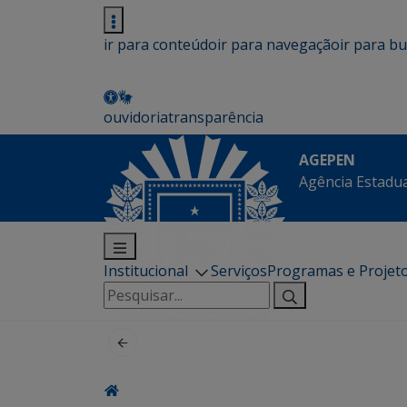
ir para conteúdo
ir para navegação
ir para b
ouvidoria
transparência
AGEPEN
Agência Estadua
Institucional
Serviços
Programas e Projet
Pesquisar
por: